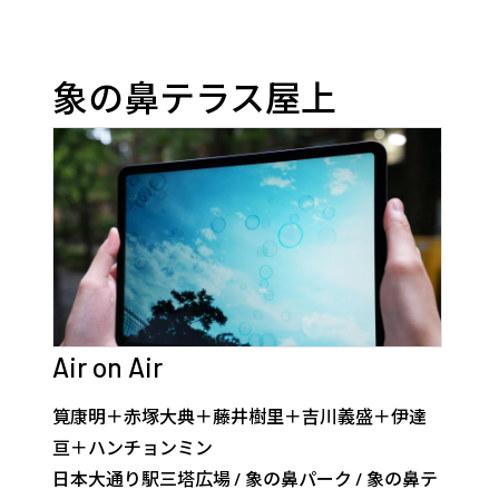
象の鼻テラス屋上
Air on Air
筧康明＋赤塚大典＋藤井樹里＋吉川義盛＋伊達
亘＋ハンチョンミン
日本大通り駅三塔広場
/
象の鼻パーク
/
象の鼻テ