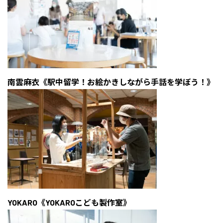
南雲麻衣《駅中留学！お絵かきしながら手話を学ぼう！》
YOKARO《YOKAROこども製作室》