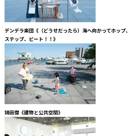
デンデラ楽団《（どうせだったら）海へ向かってホップ、
ステップ、ビート！！》
鴇田傑《建物と公共空間》