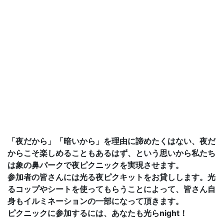
タイトル
光らnightピクニック / Hikara Night
Picnic
アーティスト
横浜市立大学鈴木伸治研究室（横浜市
立大学）
/ Nobuharu Suzuki Lab.
(Yokohama City University)
カテゴリ
大学・企業参加プログラム
ジャンル
展示
/
参加型
開催場所
象の鼻パーク
開催日
2022年12月9日（金） - 11日（日）
時間
16:30 - 21:30
「夜だから」「暗いから」を理由に諦めたくはない、夜だ
からこそ楽しめることもあるはず、という思いから私たち
は象の鼻パークで夜ピクニックを実現させます。
参加者の皆さんには光る夜ピクキットをお貸しします。光
るコップやシートを使ってもらうことによって、皆さん自
身もイルミネーションの一部になって頂きます。
ピクニックに参加するには、あなたも光らnight！