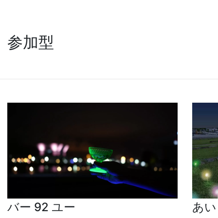
参加型
バー 92 ユー
あい