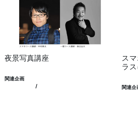
夜景写真講座
スマ
ラス
講師：中村勇太、森日出夫
関連企画
象の鼻
象の鼻パーク
/
象の鼻テラス
関連企
象の鼻