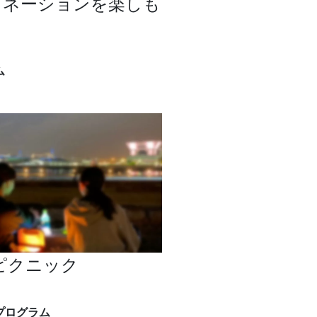
ミネーションを楽しも
oka watanabe"
ム
象の鼻テラス
tピクニック
木伸治研究室（横浜市立大学）
プログラム