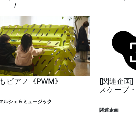
パーク
/
水際エリア
象の鼻パーク
もピアノ《PWM》
[関連企画]
スケープ
to. "motoka watanabe"
マルシェ＆ミュージック
象の鼻テラス
テラス
関連企画
象の鼻テラス