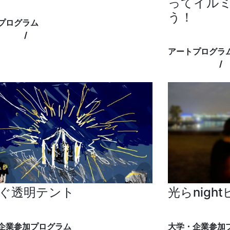
ってイル
太
う！
プログラム
パーク
/
芝生エリア（開港の丘）
WA!moto. "mot
アートプログラ
象の鼻パーク
/
ぐ透明テント
光らnigh
らいプロジェクト（横浜国立大学）
横浜市立大学鈴
企業参加プログラム
大学・企業参加