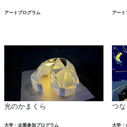
L PACK.
髙橋匡
アートプログラム
アート
象の鼻パーク
象の鼻
光のかまくら
つな
ハマの屋台プロジェクト（横浜国立大学）
はまみ
大学・企業参加プログラム
大学・