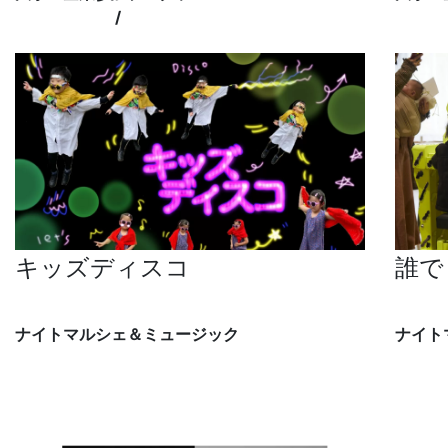
象の鼻パーク
/
水際エリア
象の鼻
キッズディスコ
誰で
Osono
WA!mo
ナイトマルシェ＆ミュージック
ナイト
象の鼻テラス
象の鼻